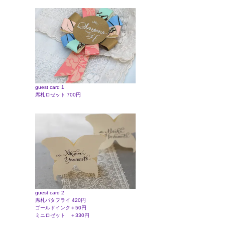
guest card 1
席札ロゼット 700円
guest card 2
席札バタフライ 420円
ゴールドインク＋50円
ミニロゼット ＋330円