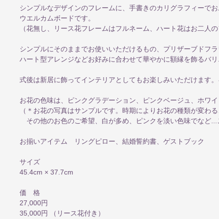
シンプルなデザインのフレームに、手書きのカリグラフィーでお
ウエルカムボードです。
（花無し、リース花フレームはフルネーム、ハート花はお二人の
シンプルにそのままでお使いいただけるもの、プリザーブドフラ
ハート型アレンジなどお好みに合わせて華やかに額縁を飾るバリ
式後は新居に飾ってインテリアとしてもお楽しみいただけます。
お花の色味は、ピンクグラデーション、ピンクベージュ、ホワイ
（＊お花の写真はサンプルです。時期によりお花の種類が変わる
その他のお色のご希望、白が多め、ピンクを淡い色味でなど..
お揃いアイテム リングピロー、結婚誓約書、ゲストブック
サイズ
45.4cm × 37.7cm
価 格
27,000円
35,000円 （リース花付き）