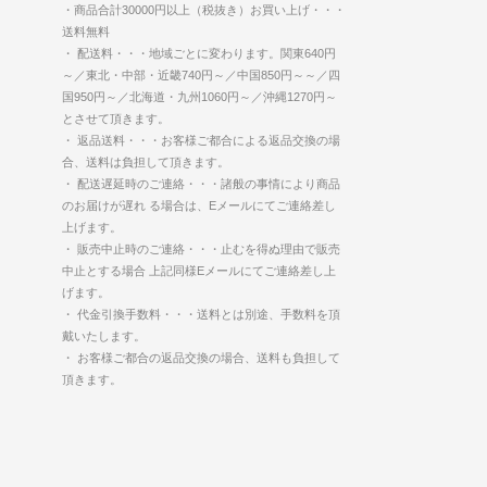
・商品合計30000円以上（税抜き）お買い上げ・・・
送料無料
・ 配送料・・・地域ごとに変わります。関東640円
～／東北・中部・近畿740円～／中国850円～～／四
国950円～／北海道・九州1060円～／沖縄1270円～
とさせて頂きます。
・ 返品送料・・・お客様ご都合による返品交換の場
合、送料は負担して頂きます。
・ 配送遅延時のご連絡・・・諸般の事情により商品
のお届けが遅れ る場合は、Eメールにてご連絡差し
上げます。
・ 販売中止時のご連絡・・・止むを得ぬ理由で販売
中止とする場合 上記同様Eメールにてご連絡差し上
げます。
・ 代金引換手数料・・・送料とは別途、手数料を頂
戴いたします。
・ お客様ご都合の返品交換の場合、送料も負担して
頂きます。