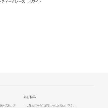
ンティークレース ホワイト
アンティークレース
銀行振込
送先や支払い方
・ご注文日から1週間以内にお支払い下さい。