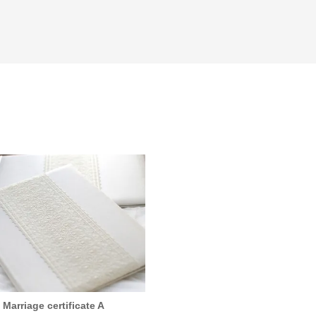
Marriage certificate A
Ring pillow A