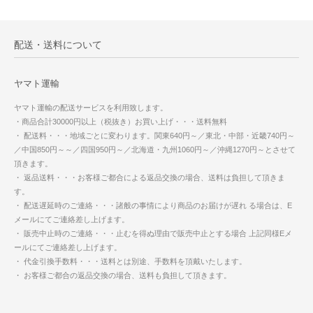
配送・送料について
ヤマト運輸
ヤマト運輸の配送サービスを利用致します。
・商品合計30000円以上（税抜き）お買い上げ・・・送料無料
・ 配送料・・・地域ごとに変わります。関東640円～／東北・中部・近畿740円～
／中国850円～～／四国950円～／北海道・九州1060円～／沖縄1270円～とさせて
頂きます。
・ 返品送料・・・お客様ご都合による返品交換の場合、送料は負担して頂きま
す。
・ 配送遅延時のご連絡・・・諸般の事情により商品のお届けが遅れ る場合は、E
メールにてご連絡差し上げます。
・ 販売中止時のご連絡・・・止むを得ぬ理由で販売中止とする場合 上記同様Eメ
ールにてご連絡差し上げます。
・ 代金引換手数料・・・送料とは別途、手数料を頂戴いたします。
・ お客様ご都合の返品交換の場合、送料も負担して頂きます。