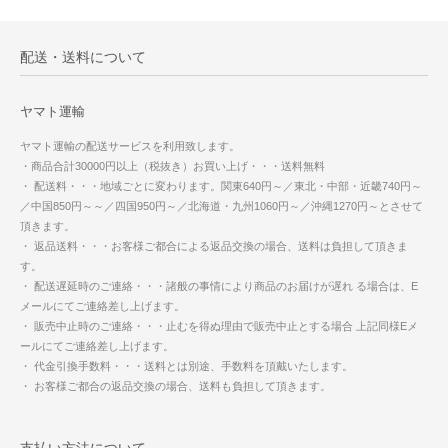
配送・送料について
ヤマト運輸
ヤマト運輸の配送サービスを利用致します。
・商品合計30000円以上（税抜き）お買い上げ・・・送料無料
・ 配送料・・・地域ごとに変わります。関東640円～／東北・中部・近畿740円～
／中国850円～～／四国950円～／北海道・九州1060円～／沖縄1270円～とさせて
頂きます。
・ 返品送料・・・お客様ご都合による返品交換の場合、送料は負担して頂きま
す。
・ 配送遅延時のご連絡・・・諸般の事情により商品のお届けが遅れ る場合は、E
メールにてご連絡差し上げます。
・ 販売中止時のご連絡・・・止むを得ぬ理由で販売中止とする場合 上記同様Eメ
ールにてご連絡差し上げます。
・ 代金引換手数料・・・送料とは別途、手数料を頂戴いたします。
・ お客様ご都合の返品交換の場合、送料も負担して頂きます。