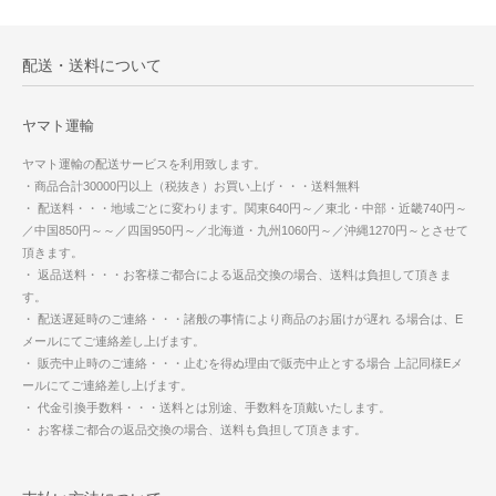
配送・送料について
ヤマト運輸
ヤマト運輸の配送サービスを利用致します。
・商品合計30000円以上（税抜き）お買い上げ・・・送料無料
・ 配送料・・・地域ごとに変わります。関東640円～／東北・中部・近畿740円～
／中国850円～～／四国950円～／北海道・九州1060円～／沖縄1270円～とさせて
頂きます。
・ 返品送料・・・お客様ご都合による返品交換の場合、送料は負担して頂きま
す。
・ 配送遅延時のご連絡・・・諸般の事情により商品のお届けが遅れ る場合は、E
メールにてご連絡差し上げます。
・ 販売中止時のご連絡・・・止むを得ぬ理由で販売中止とする場合 上記同様Eメ
ールにてご連絡差し上げます。
・ 代金引換手数料・・・送料とは別途、手数料を頂戴いたします。
・ お客様ご都合の返品交換の場合、送料も負担して頂きます。