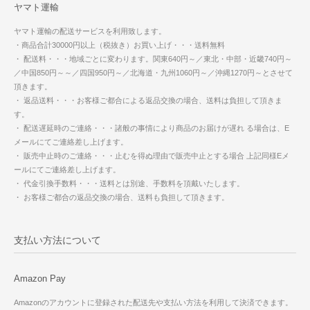
ヤマト運輸
ヤマト運輸の配送サービスを利用致します。
・商品合計30000円以上（税抜き）お買い上げ・・・送料無料
・ 配送料・・・地域ごとに変わります。関東640円～／東北・中部・近畿740円～
／中国850円～～／四国950円～／北海道・九州1060円～／沖縄1270円～とさせて
頂きます。
・ 返品送料・・・お客様ご都合による返品交換の場合、送料は負担して頂きま
す。
・ 配送遅延時のご連絡・・・諸般の事情により商品のお届けが遅れ る場合は、E
メールにてご連絡差し上げます。
・ 販売中止時のご連絡・・・止むを得ぬ理由で販売中止とする場合 上記同様Eメ
ールにてご連絡差し上げます。
・ 代金引換手数料・・・送料とは別途、手数料を頂戴いたします。
・ お客様ご都合の返品交換の場合、送料も負担して頂きます。
支払い方法について
Amazon Pay
Amazonのアカウントに登録された配送先や支払い方法を利用して決済できます。