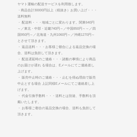
ヤマト運輸の配送サービスを利用致します。
・商品合計30000円以上（税抜き）お買い上げ・・・
送料無料
・ 配送料・・・地域ごとに変わります。関東640円
～／東北・中部・近畿740円～／中国850円～～／四
国950円～／北海道・九州1060円～／沖縄1270円～
とさせて頂きます。
・ 返品送料・・・お客様ご都合による返品交換の場
合、送料は負担して頂きます。
・ 配送遅延時のご連絡・・・諸般の事情により商品
のお届けが遅れ る場合は、Eメールにてご連絡差し
上げます。
・ 販売中止時のご連絡・・・止むを得ぬ理由で販売
中止とする場合 上記同様Eメールにてご連絡差し上
げます。
・ 代金引換手数料・・・送料とは別途、手数料を頂
戴いたします。
・ お客様ご都合の返品交換の場合、送料も負担して
頂きます。