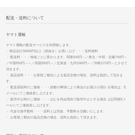
配送・送料について
ヤマト運輸
ヤマト運輸の配送サービスを利用致します。
・商品合計30000円以上（税抜き）お買い上げ・・・送料無料
・ 配送料・・・地域ごとに変わります。関東640円～／東北・中部・近畿740円～
／中国850円～～／四国950円～／北海道・九州1060円～／沖縄1270円～とさせて
頂きます。
・ 返品送料・・・お客様ご都合による返品交換の場合、送料は負担して頂きま
す。
・ 配送遅延時のご連絡・・・諸般の事情により商品のお届けが遅れ る場合は、E
メールにてご連絡差し上げます。
・ 販売中止時のご連絡・・・止むを得ぬ理由で販売中止とする場合 上記同様Eメ
ールにてご連絡差し上げます。
・ 代金引換手数料・・・送料とは別途、手数料を頂戴いたします。
・ お客様ご都合の返品交換の場合、送料も負担して頂きます。