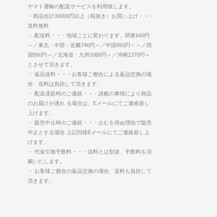
ヤマト運輸の配送サービスを利用致します。
・商品合計30000円以上（税抜き）お買い上げ・・・
送料無料
・ 配送料・・・地域ごとに変わります。関東640円
～／東北・中部・近畿740円～／中国850円～～／四
国950円～／北海道・九州1060円～／沖縄1270円～
とさせて頂きます。
・ 返品送料・・・お客様ご都合による返品交換の場
合、送料は負担して頂きます。
・ 配送遅延時のご連絡・・・諸般の事情により商品
のお届けが遅れ る場合は、Eメールにてご連絡差し
上げます。
・ 販売中止時のご連絡・・・止むを得ぬ理由で販売
中止とする場合 上記同様Eメールにてご連絡差し上
げます。
・ 代金引換手数料・・・送料とは別途、手数料を頂
戴いたします。
・ お客様ご都合の返品交換の場合、送料も負担して
頂きます。