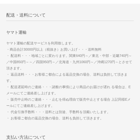
配送・送料について
ヤマト運輸
ヤマト運輸の配送サービスを利用致します。
・商品合計30000円以上（税抜き）お買い上げ・・・送料無料
・ 配送料・・・地域ごとに変わります。関東640円～／東北・中部・近畿740円～
／中国850円～～／四国950円～／北海道・九州1060円～／沖縄1270円～とさせて
頂きます。
・ 返品送料・・・お客様ご都合による返品交換の場合、送料は負担して頂きま
す。
・ 配送遅延時のご連絡・・・諸般の事情により商品のお届けが遅れ る場合は、E
メールにてご連絡差し上げます。
・ 販売中止時のご連絡・・・止むを得ぬ理由で販売中止とする場合 上記同様Eメ
ールにてご連絡差し上げます。
・ 代金引換手数料・・・送料とは別途、手数料を頂戴いたします。
・ お客様ご都合の返品交換の場合、送料も負担して頂きます。
支払い方法について