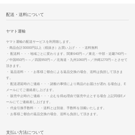
配送・送料について
ヤマト運輸
ヤマト運輸の配送サービスを利用致します。
・商品合計30000円以上（税抜き）お買い上げ・・・送料無料
・ 配送料・・・地域ごとに変わります。関東640円～／東北・中部・近畿740円～
／中国850円～～／四国950円～／北海道・九州1060円～／沖縄1270円～とさせて
頂きます。
・ 返品送料・・・お客様ご都合による返品交換の場合、送料は負担して頂きま
す。
・ 配送遅延時のご連絡・・・諸般の事情により商品のお届けが遅れ る場合は、E
メールにてご連絡差し上げます。
・ 販売中止時のご連絡・・・止むを得ぬ理由で販売中止とする場合 上記同様Eメ
ールにてご連絡差し上げます。
・ 代金引換手数料・・・送料とは別途、手数料を頂戴いたします。
・ お客様ご都合の返品交換の場合、送料も負担して頂きます。
支払い方法について