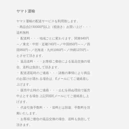
ヤマト運輸
ヤマト運輸の配送サービスを利用致します。
・商品合計30000円以上（税抜き）お買い上げ・・・
送料無料
・ 配送料・・・地域ごとに変わります。関東640円
～／東北・中部・近畿740円～／中国850円～～／四
国950円～／北海道・九州1060円～／沖縄1270円～
とさせて頂きます。
・ 返品送料・・・お客様ご都合による返品交換の場
合、送料は負担して頂きます。
・ 配送遅延時のご連絡・・・諸般の事情により商品
のお届けが遅れ る場合は、Eメールにてご連絡差し
上げます。
・ 販売中止時のご連絡・・・止むを得ぬ理由で販売
中止とする場合 上記同様Eメールにてご連絡差し上
げます。
・ 代金引換手数料・・・送料とは別途、手数料を頂
戴いたします。
・ お客様ご都合の返品交換の場合、送料も負担して
頂きます。