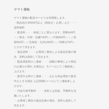
ヤマト運輸
ヤマト運輸の配送サービスを利用致します。
・商品合計30000円以上（税抜き）お買い上げ・・・
送料無料
・ 配送料・・・地域ごとに変わります。関東640円
～／東北・中部・近畿740円～／中国850円～～／四
国950円～／北海道・九州1060円～／沖縄1270円～
とさせて頂きます。
・ 返品送料・・・お客様ご都合による返品交換の場
合、送料は負担して頂きます。
・ 配送遅延時のご連絡・・・諸般の事情により商品
のお届けが遅れ る場合は、Eメールにてご連絡差し
上げます。
・ 販売中止時のご連絡・・・止むを得ぬ理由で販売
中止とする場合 上記同様Eメールにてご連絡差し上
げます。
・ 代金引換手数料・・・送料とは別途、手数料を頂
戴いたします。
・ お客様ご都合の返品交換の場合、送料も負担して
頂きます。